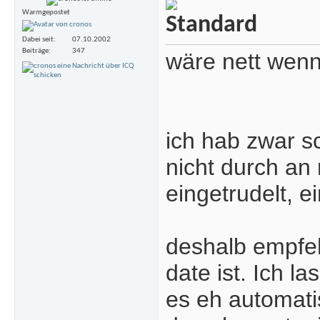
Warmgepostet
Dabei seit
07.10.2002
Beiträge
347
wäre nett wenn
ich hab zwar s
nicht durch an 
eingetrudelt, 
deshalb empfeh
date ist. Ich l
es eh automat