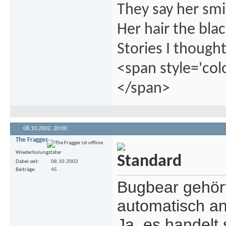
They say her smil
Her hair the blac
Stories I thought
<span style='col
</span>
08.10.2002,
20:00
The Fragger
Wiederholungstäter
Dabei seit
08.10.2002
Beiträge
45
Bugbear gehört
automatisch an
Ja, es handelt 