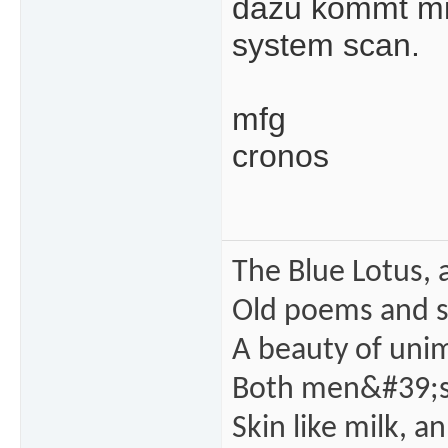
dazu kommt mit
system scan.
mfg
cronos
The Blue Lotus, 
Old poems and s
A beauty of unim
Both men&#39;s
Skin like milk, a