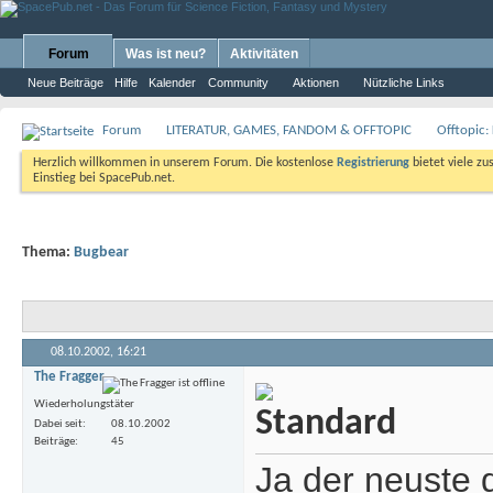
Forum
Was ist neu?
Aktivitäten
Neue Beiträge
Hilfe
Kalender
Community
Aktionen
Nützliche Links
Forum
LITERATUR, GAMES, FANDOM & OFFTOPIC
Offtopic:
Herzlich willkommen in unserem Forum. Die kostenlose
Registrierung
bietet viele zu
Einstieg bei SpacePub.net.
Thema:
Bugbear
08.10.2002,
16:21
The Fragger
Wiederholungstäter
Dabei seit
08.10.2002
Beiträge
45
Ja der neuste d