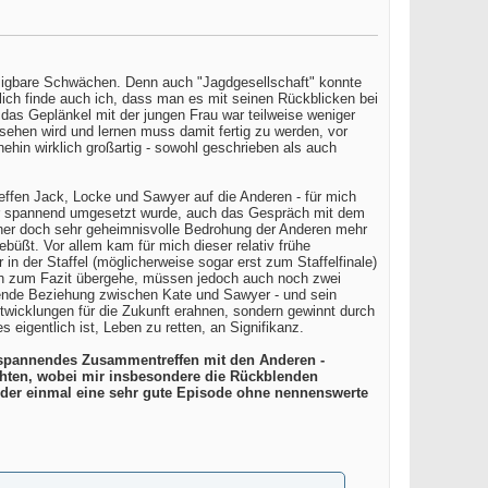
ässigbare Schwächen. Denn auch "Jagdgesellschaft" konnte
dlich finde auch ich, dass man es mit seinen Rückblicken bei
 das Geplänkel mit der jungen Frau war teilweise weniger
sehen wird und lernen muss damit fertig zu werden, vor
ehin wirklich großartig - sowohl geschrieben als auch
treffen Jack, Locke und Sawyer auf die Anderen - für mich
sehr spannend umgesetzt wurde, auch das Gespräch mit dem
sher doch sehr geheimnisvolle Bedrohung der Anderen mehr
ebüßt. Vor allem kam für mich dieser relativ frühe
in der Staffel (möglicherweise sogar erst zum Staffelfinale)
 ich zum Fazit übergehe, müssen jedoch auch noch zwei
nende Beziehung zwischen Kate und Sawyer - und sein
twicklungen für die Zukunft erahnen, sondern gewinnt durch
igentlich ist, Leben zu retten, an Signifikanz.
ch spannendes Zusammentreffen mit den Anderen -
rachten, wobei mir insbesondere die Rückblenden
ieder einmal eine sehr gute Episode ohne nennenswerte