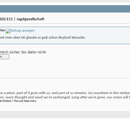
S02 E11 | Jagdgesellschaft
ylen
ark irren aber ich glaube es gab schon Boykott Versuche.
mlich sicher, bis dahin nicht.
e a place, part of it goes with us, and part of us remains. Go anywhere in this station, 
ons, every thought and word we've exchanged. Long after we're gone, our voices will li
in Motion / The Lost Tales-Intro