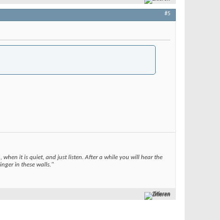
#5
when it is quiet, and just listen. After a while you will hear the
nger in these walls."
Zitieren