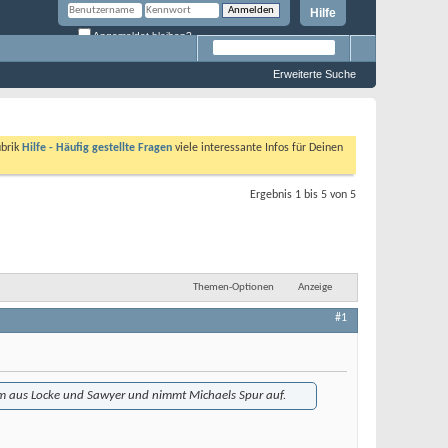
Hilfe
Angemeldet bleiben?
Erweiterte Suche
ubrik
Hilfe - Häufig gestellte Fragen
viele interessante Infos für Deinen
Ergebnis 1 bis 5 von 5
Themen-Optionen
Anzeige
#1
eam aus Locke und Sawyer und nimmt Michaels Spur auf.