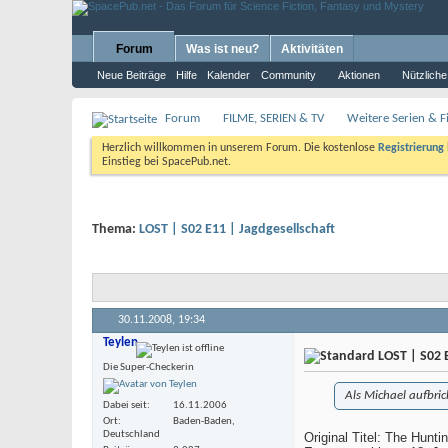
Forum
Was ist neu?
Aktivitäten
Neue Beiträge
Hilfe
Kalender
Community
Aktionen
Nützliche
Forum
FILME, SERIEN & TV
Weitere Serien & Fi
Herzlich willkommen in unserem Forum. Die kostenlose
Registrierung
Einstieg bei SpacePub.net.
Thema:
LOST | S02 E11 | Jagdgesellschaft
30.11.2008,
19:34
Teylen
LOST | S02 E
Die Super-Checkerin
Als Michael aufbric
Dabei seit
16.11.2006
Ort
Baden-Baden,
Deutschland
Original Titel: The Hunti