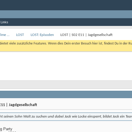
 Links
lme ...
LOST
LOST: Episoden
LOST | S02 E11 | Jagdgesellschaft
bietet viele zusätzliche Features. Wenn dies Dein erster Besuch hier ist, findest Du in der R
11 | Jagdgesellschaft
ht seinen Sohn Walt zu suchen und dabei Jack wie Locke einsperrt, bildet Jack ein T
ng Party