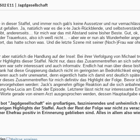
S02 E11 | Jagdgesellschaft
ge in dieser Staffel, und immer noch gab's keine Aussetzer und nur vernachl
ut gefallen. Ja, natürlich war es die x-te Jack-Rückblende, und selbstverstän
ibt, andererseits… für mich war das mit Abstand seine bisher Beste. Gut, ok,
der Trauerkuss, also ich weiß nicht… - aber wie er nun als Wunderheiler ange
rt, das hatte schon was. Und die letzte Szene mit seiner (Noch-)Frau war ohn
 aber natürlich die Handlung auf der Insel: Bei ihrer Verfolgung von Michael 
der Highlights dieser Staffel. Nicht nur, dass das Zusammentreffen an sich 
n war sehr interessant und auch informativ. Endlich hat man über diese bi
Dank hat diese Gruppierung dadurch nicht im geringsten an Bedrohlichkeit eing
en auch sehr unerwartet, denn eigentlich hatte ich damit erst deutlich später 
r dieses Zusammentreffen für mich definitiv das Highlight der Folge. Bevor
hervorgehoben werden: Jack's angenehm giftige Reaktion auf die sich anbah
ng Ana-Lucia am Ende der Episode. Letzterer lässt nicht nur interessante En
 Worte gerade von einem Arzt ausgesprochen werden, dessen Hauptaufgabe es e
ft bot "Jagdgesellschaft" ein großartiges, faszinierendes und unheimli
sherigen Highlights der Staffel. Auch der Rest der Folge war nicht zu ve
er Ehefrau positiv in Erinnerung geblieben sind. Alles in allem also w
ylen