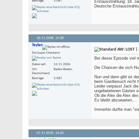
Beiträge
3.087
Erstausstrahlung: 18. J
Deutsche Erstausstrahl
30.11.2008,
19:38
Teylen
AW: LOST | 
Die Super-Checkerin
Bei dieser Episode viel m
Dabei seit
16.11.2006
Die Chancen die sich Hur
Ort
Baden-Baden,
Deutschland
Nun und dann gibt es das
Beiträge
3.087
beim Gastbesuch nicht ho
Leider verpasst Jack die
ungebetetenen Gästen so
Ob die Alex die Alex des
Es bleibt abzuwarten,...
Immerhin durfte man "si
07.11.2010,
14:20