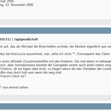
anuar 2006
ung: 13. November 2006
S02 E11 | Jagdgesellschaft
ir auf, das als Michael die Botschaften schrieb, der Monitor eigentlich aus w
ley bei Ana-Lucia ausrechnet, nun, sehe ich nicht ^^; Konsequent das Claire
 erste offizielle Zusammentreffen mit den Anderen. Die mal dreist so behaupt
ch, aber normalerweise bereitet der Gastgeber einem auch einen netten empfa
 Chance, ob sie lügen oder nicht, zu fragen wieso die das Vorhaben der Lost
llte man doch froh sein wenn die weg sind.
 French Chick ist?
e" nun einmal sehen.