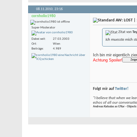
08.11.2010,
23:16
cornholio1980
AW: LOST | 
Super-Moderator
Zitat von
Te
Dabei seit
27.03.2003
Ich muesste mich st
Ort
Wien
Beiträge
4.989
Ich bin mir eigentlich zie
Achtung Spoiler!
Folgt mir auf
Twitter!
"I believe that when we leav
echos of all our conversati
Andreas Katsulas as G'Kar - Objects 