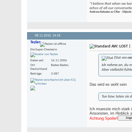
"I believe that when we leav
echos of all our conversati
Andreas Katsulas as G'Kar - Objects 
08.11.2010,
14:16
Teylen
AW: LOST | 
Die Super-Checkerin
Zitat von
co
Dabei seit
16.11.2006
Ich nehme an, du mei
Ort
Baden-Baden,
Deutschland
Aber vielleicht füh
Beiträge
3.087
Das wird es wohl sein
Tun bzw. taten sie 
Ich muesste mich stark 
Ansonsten, im Hinblick a
Achtung Spoiler!