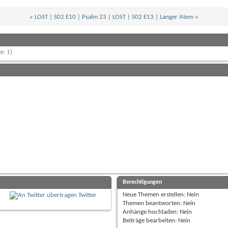
«
LOST | S02 E10 | Psalm 23
|
LOST | S02 E13 | Langer Atem
»
e: 1)
Berechtigungen
Neue Themen erstellen:
Nein
Twitter
Themen beantworten:
Nein
Anhänge hochladen:
Nein
Beiträge bearbeiten:
Nein