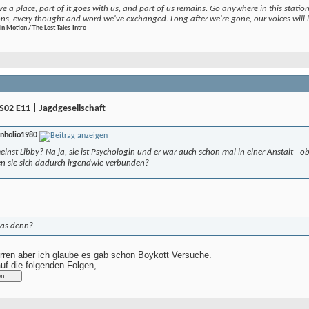
e a place, part of it goes with us, and part of us remains. Go anywhere in this station, 
ons, every thought and word we've exchanged. Long after we're gone, our voices will li
in Motion / The Lost Tales-Intro
S02 E11 | Jagdgesellschaft
rnholio1980
nst Libby? Na ja, sie ist Psychologin und er war auch schon mal in einer Anstalt - ob a
len sie sich dadurch irgendwie verbunden?
das denn?
irren aber ich glaube es gab schon Boykott Versuche.
uf die folgenden Folgen,..