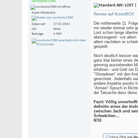
cornholio1980
AW: LOST | 
Super-Moderator
Review auf fictionBOX
Die mittlerweile 11. Fol
Dabei seit
27.03.2003
mir wieder einmal sehr g
Ort
Wien
Lost schon lange übertre
Beiträge
4.989
überzeugend - vor allem 
allem nachdem er scheite
gespielt.
Noch deutlich besser war
ganz klar bisher eines 
grimmig aussehenden Man
erfahren - und Gott sei 
"Showdown" mit den Ander
gerechnet. Jedenfalls wa
andere Aspekte positiv 
"Armee"-Spruch in Richtu
die Tatsache dass diese
Fazit: Völlig unverhof
definitiv eines der bi
zwischen Jack und sein
Schwächen…
8/10
Zitat von
Te