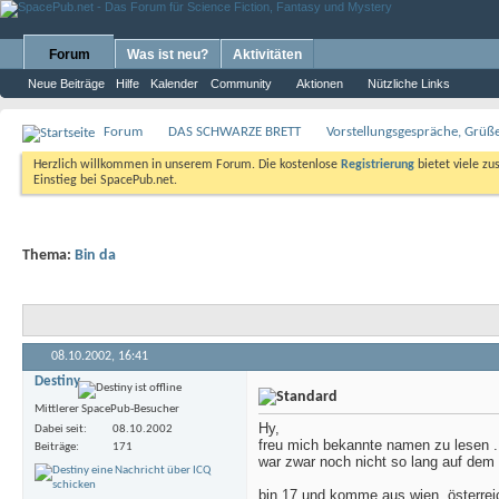
Forum
Was ist neu?
Aktivitäten
Neue Beiträge
Hilfe
Kalender
Community
Aktionen
Nützliche Links
Forum
DAS SCHWARZE BRETT
Vorstellungsgespräche, Grü
Herzlich willkommen in unserem Forum. Die kostenlose
Registrierung
bietet viele zu
Einstieg bei SpacePub.net.
Thema:
Bin da
08.10.2002,
16:41
Destiny
Mittlerer SpacePub-Besucher
Hy,
Dabei seit
08.10.2002
freu mich bekannte namen zu lesen
.
Beiträge
171
war zwar noch nicht so lang auf dem 
bin 17 und komme aus wien, österrei