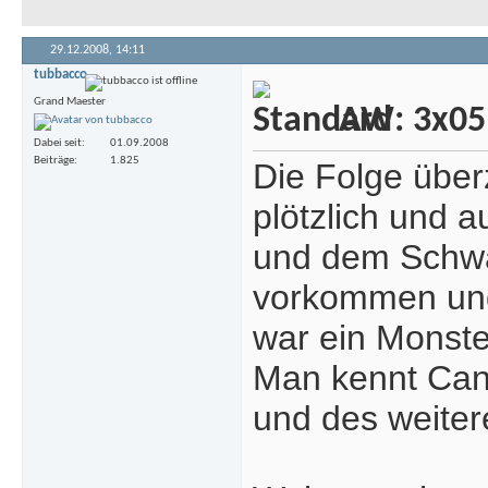
29.12.2008,
14:11
tubbacco
Grand Maester
AW: 3x05 
Dabei seit
01.09.2008
Beiträge
1.825
Die Folge überz
plötzlich und 
und dem Schwa
vorkommen und 
war ein Monster
Man kennt Canfi
und des weite