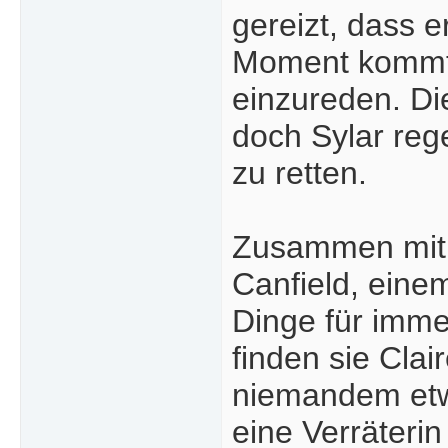
gereizt, dass e
Moment kommt A
einzureden. Di
doch Sylar reg
zu retten.
Zusammen mit 
Canfield, eine
Dinge für imme
finden sie Cla
niemandem etwa
eine Verräterin 