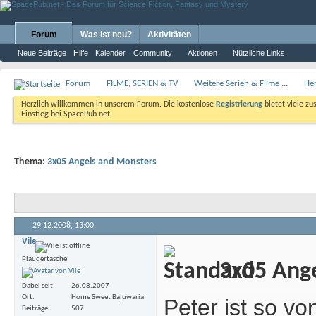
Forum
Was ist neu?
Aktivitäten
Neue Beiträge
Hilfe
Kalender
Community
Aktionen
Nützliche Links
Forum
FILME, SERIEN & TV
Weitere Serien & Filme ...
He
Herzlich willkommen in unserem Forum. Die kostenlose
Registrierung
bietet viele zu
Einstieg bei SpacePub.net.
Thema:
3x05 Angels and Monsters
29.12.2008,
13:00
Vile
Plaudertasche
3x05 Ange
Dabei seit
26.08.2007
Ort
Home Sweet Bajuwaria
Peter ist so vo
Beiträge
507